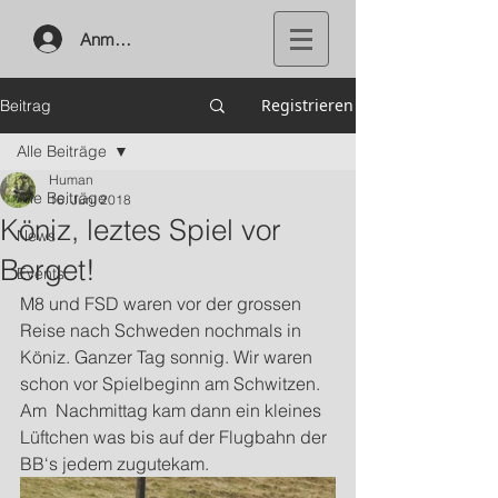
Anmelden
Registrieren
Beitrag
Alle Beiträge
Human
Alle Beiträge
16. Juni 2018
Köniz, leztes Spiel vor
News
Berget!
Events
M8 und FSD waren vor der grossen 
Reise nach Schweden nochmals in 
Köniz. Ganzer Tag sonnig. Wir waren 
schon vor Spielbeginn am Schwitzen. 
Am  Nachmittag kam dann ein kleines 
Lüftchen was bis auf der Flugbahn der 
BB‘s jedem zugutekam.